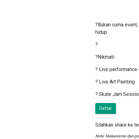
?Bukan cuma event, t
hidup
?
?Nikmati:
? Live performance
? Live Art Painting
? Skate Jam Sessio
Daftar
Silahkan share ke t
Note: Mekanisme dan pr