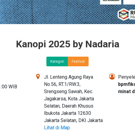
Kanopi 2025 by Nadaria
Kategori
Festival
Jl. Lenteng Agung Raya
Penyele
No.56, RT.1/RW.3,
bpmfik
1:00 WIB
Srengseng Sawah, Kec.
minat d
Jagakarsa, Kota Jakarta
Selatan, Daerah Khusus
Ibukota Jakarta 12630
Jakarta Selatan, DKI Jakarta
Lihat di Map