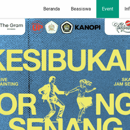
(current)
Beranda
Beasiswa
Event
In